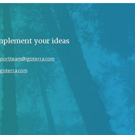
implement your ideas
portteam@igoterra.com
goterra.com