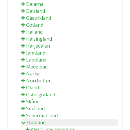
Dalarna
Dalsland
Gästrikland
Gotland
Halland
Hälsingland
Härjedalen
Jämtland
Lappland
Medelpad
Närke
Norrbotten
Öland
Östergötland
Skåne
Småland
Södermanland
Uppland
Älvkarleby kommun