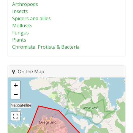
Arthropods
Insects
Spiders and allies
Mollusks
Fungus
Plants
Chromista, Protista & Bacteria
On the Map
+
−