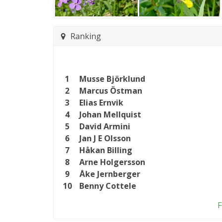
Ranking
1
Musse Björklund
2
Marcus Östman
3
Elias Ernvik
4
Johan Mellquist
5
David Armini
6
Jan J E Olsson
7
Håkan Billing
8
Arne Holgersson
9
Åke Jernberger
10
Benny Cottele
F