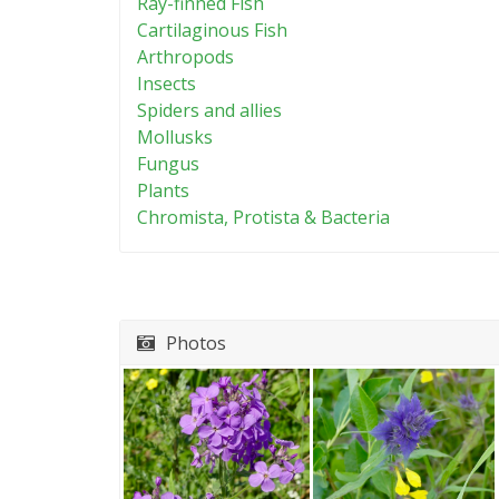
Ray-finned Fish
Cartilaginous Fish
Arthropods
Insects
Spiders and allies
Mollusks
Fungus
Plants
Chromista, Protista & Bacteria
Photos