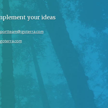
implement your ideas
portteam@igoterra.com
goterra.com