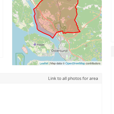
Leaflet
| Map data ©
OpenStreetMap
contributors
Link to all photos for area