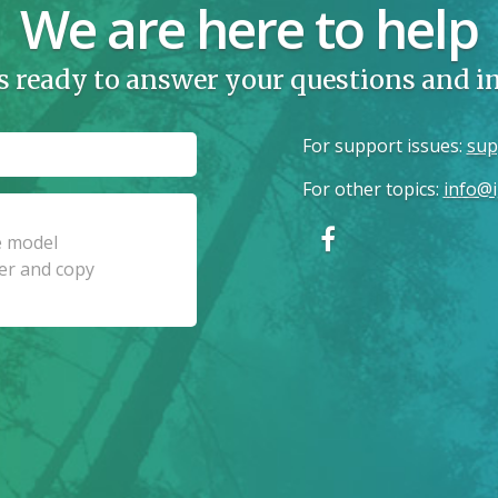
We are here to help
s ready to answer your questions and 
For support issues
:
sup
For other topics
:
info@i