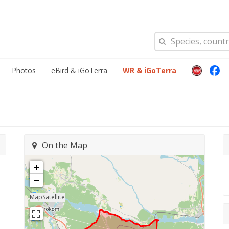
Photos
eBird & iGoTerra
WR & iGoTerra
On the Map
+
−