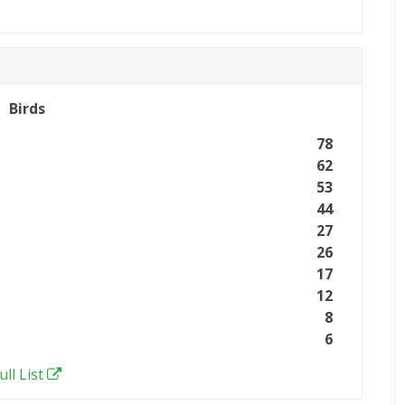
Birds
78
62
53
44
27
26
17
12
8
6
ull List