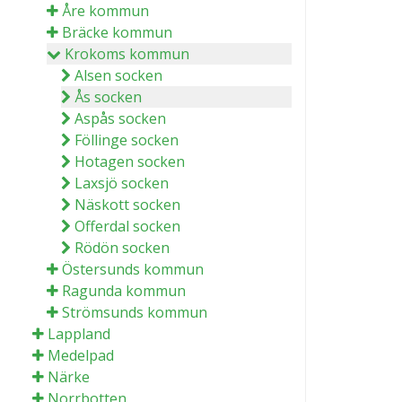
Åre kommun
Bräcke kommun
Krokoms kommun
Alsen socken
Ås socken
Aspås socken
Föllinge socken
Hotagen socken
Laxsjö socken
Näskott socken
Offerdal socken
Rödön socken
Östersunds kommun
Ragunda kommun
Strömsunds kommun
Lappland
Medelpad
Närke
Norrbotten