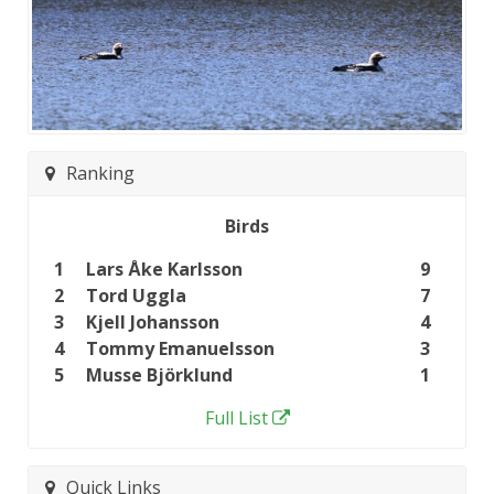
Ranking
Birds
1
Lars Åke Karlsson
9
2
Tord Uggla
7
3
Kjell Johansson
4
4
Tommy Emanuelsson
3
5
Musse Björklund
1
Full List
Quick Links