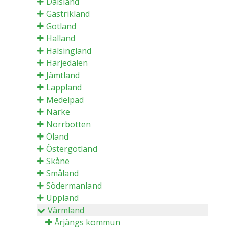
Dalsland
Gästrikland
Gotland
Halland
Hälsingland
Härjedalen
Jämtland
Lappland
Medelpad
Närke
Norrbotten
Öland
Östergötland
Skåne
Småland
Södermanland
Uppland
Värmland
Årjängs kommun