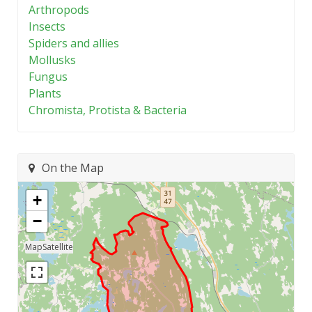
Arthropods
Insects
Spiders and allies
Mollusks
Fungus
Plants
Chromista, Protista & Bacteria
On the Map
+
−