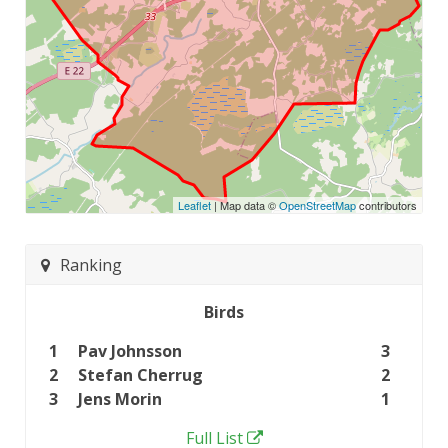
Leaflet
| Map data ©
OpenStreetMap
contributors
Ranking
Birds
1
Pav Johnsson
3
2
Stefan Cherrug
2
3
Jens Morin
1
Full List