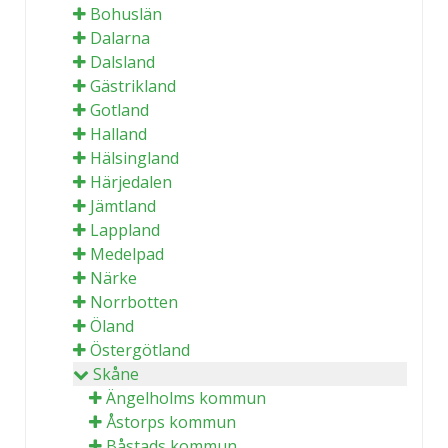
Bohuslän
Dalarna
Dalsland
Gästrikland
Gotland
Halland
Hälsingland
Härjedalen
Jämtland
Lappland
Medelpad
Närke
Norrbotten
Öland
Östergötland
Skåne
Ängelholms kommun
Åstorps kommun
Båstads kommun