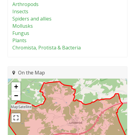
Arthropods
Insects
Spiders and allies
Mollusks
Fungus
Plants
Chromista, Protista & Bacteria
On the Map
+
−