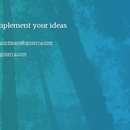
implement your ideas
portteam@igoterra.com
goterra.com