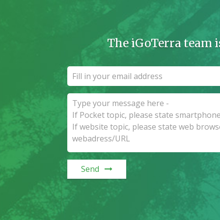
The iGoTerra team i
Send