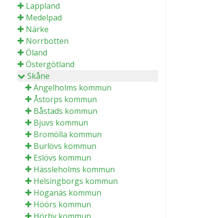
Lappland
Medelpad
Närke
Norrbotten
Öland
Östergötland
Skåne
Ängelholms kommun
Åstorps kommun
Båstads kommun
Bjuvs kommun
Bromölla kommun
Burlövs kommun
Eslövs kommun
Hässleholms kommun
Helsingborgs kommun
Höganäs kommun
Höörs kommun
Hörby kommun