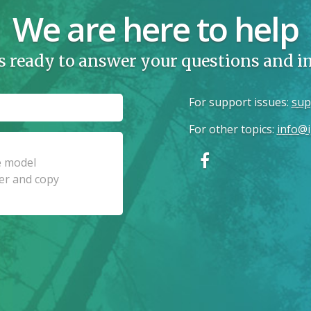
We are here to help
s ready to answer your questions and 
For support issues
:
sup
For other topics
:
info@i