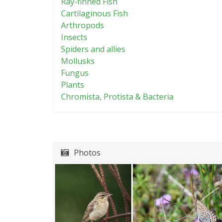
Ray-finned Fish
Cartilaginous Fish
Arthropods
Insects
Spiders and allies
Mollusks
Fungus
Plants
Chromista, Protista & Bacteria
Photos