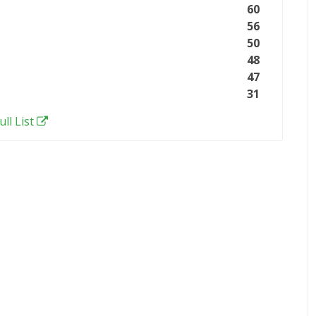
60
56
50
48
47
31
ull List