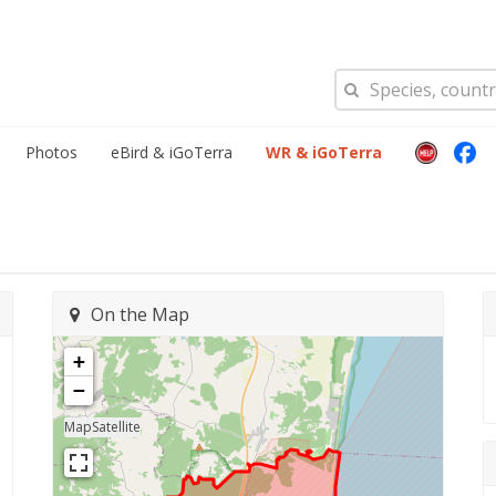
Photos
eBird & iGoTerra
WR & iGoTerra
On the Map
+
−