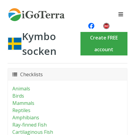
Kymbo
Create FREE
socken
account
Checklists
Animals
Birds
Mammals
Reptiles
Amphibians
Ray-finned Fish
Cartilaginous Fish