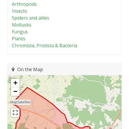
Arthropods
Insects
Spiders and allies
Mollusks
Fungus
Plants
Chromista, Protista & Bacteria
On the Map
+
−