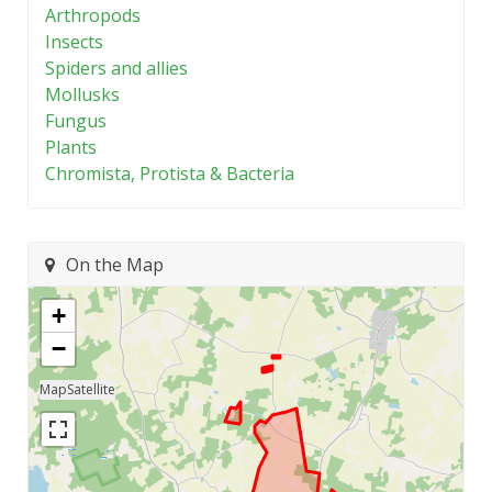
Arthropods
Insects
Spiders and allies
Mollusks
Fungus
Plants
Chromista, Protista & Bacteria
On the Map
+
−