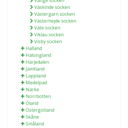
Vänge socken
Väskinde socken
Västergarn socken
Västerhejde socken
Väte socken
Viklau socken
Visby socken
Halland
Hälsingland
Härjedalen
Jämtland
Lappland
Medelpad
Närke
Norrbotten
Öland
Östergötland
Skåne
Småland