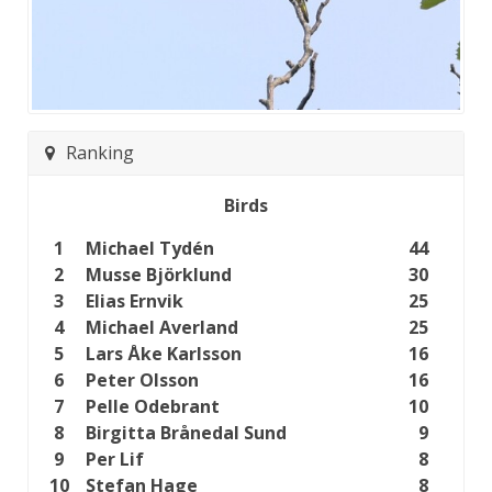
Ranking
Birds
1
Michael Tydén
44
2
Musse Björklund
30
3
Elias Ernvik
25
4
Michael Averland
25
5
Lars Åke Karlsson
16
6
Peter Olsson
16
7
Pelle Odebrant
10
8
Birgitta Brånedal Sund
9
9
Per Lif
8
10
Stefan Hage
8