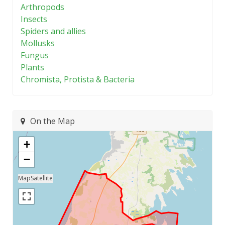
Arthropods
Insects
Spiders and allies
Mollusks
Fungus
Plants
Chromista, Protista & Bacteria
On the Map
+
−