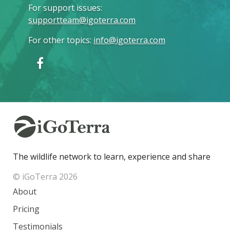
For support issues
:
supportteam@igoterra.com
For other topics
:
info@igoterra.com
The wildlife network to learn, experience and share
© iGoTerra 2026
About
Pricing
Testimonials