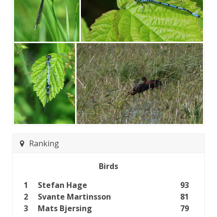
Ranking
Birds
1
Stefan Hage
93
2
Svante Martinsson
81
3
Mats Bjersing
79