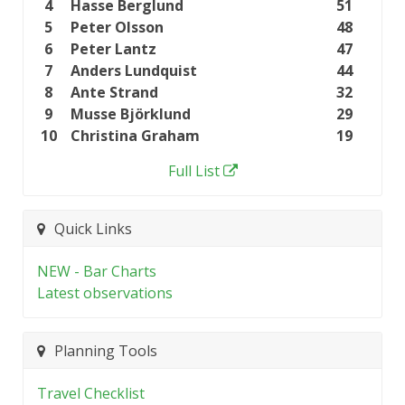
4
Hasse Berglund
51
5
Peter Olsson
48
6
Peter Lantz
47
7
Anders Lundquist
44
8
Ante Strand
32
9
Musse Björklund
29
10
Christina Graham
19
Full List
Quick Links
NEW - Bar Charts
Latest observations
Planning Tools
Travel Checklist