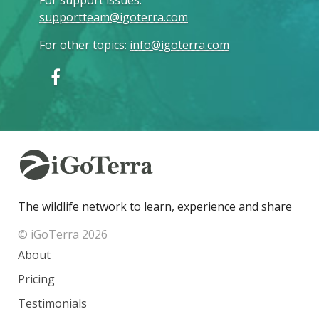
For support issues
:
supportteam@igoterra.com
For other topics
:
info@igoterra.com
The wildlife network to learn, experience and share
© iGoTerra 2026
About
Pricing
Testimonials