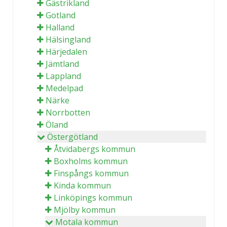
Gästrikland
Gotland
Halland
Hälsingland
Härjedalen
Jämtland
Lappland
Medelpad
Närke
Norrbotten
Öland
Östergötland
Åtvidabergs kommun
Boxholms kommun
Finspångs kommun
Kinda kommun
Linköpings kommun
Mjölby kommun
Motala kommun