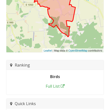
Leaflet
| Map data ©
OpenStreetMap
contributors
Ranking
Birds
Full List
Quick Links