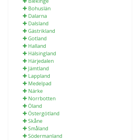
Blekinge
Bohuslän
Dalarna
Dalsland
Gästrikland
Gotland
Halland
Hälsingland
Härjedalen
Jämtland
Lappland
Medelpad
Närke
Norrbotten
Öland
Östergötland
Skåne
Småland
Södermanland