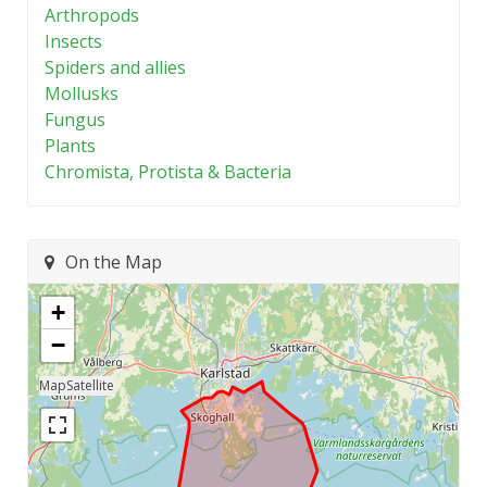
Arthropods
Insects
Spiders and allies
Mollusks
Fungus
Plants
Chromista, Protista & Bacteria
On the Map
+
−