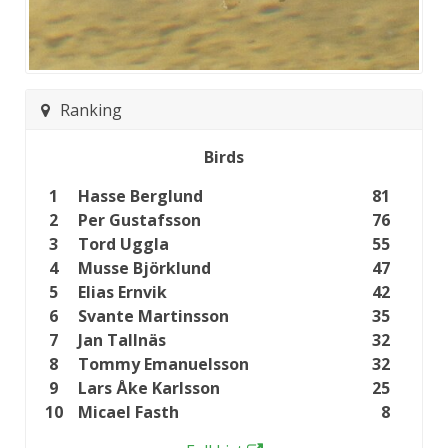
Ranking
Birds
1
Hasse Berglund
81
2
Per Gustafsson
76
3
Tord Uggla
55
4
Musse Björklund
47
5
Elias Ernvik
42
6
Svante Martinsson
35
7
Jan Tallnäs
32
8
Tommy Emanuelsson
32
9
Lars Åke Karlsson
25
10
Micael Fasth
8