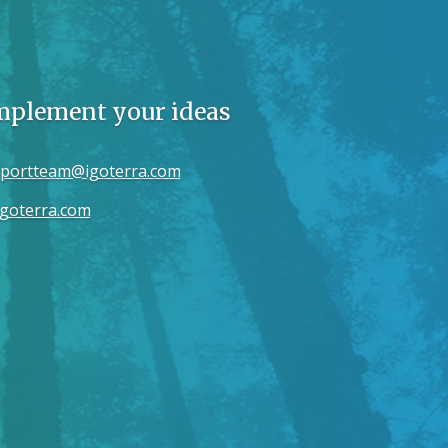
implement your ideas
portteam@igoterra.com
goterra.com