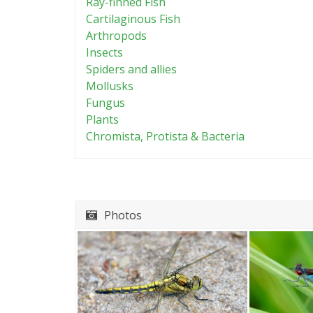
Ray-finned Fish
Cartilaginous Fish
Arthropods
Insects
Spiders and allies
Mollusks
Fungus
Plants
Chromista, Protista & Bacteria
Photos