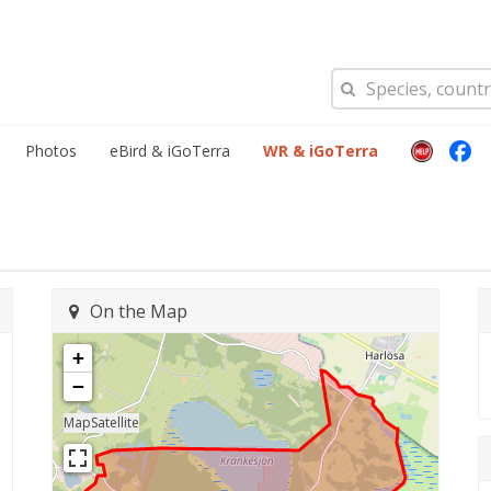
Photos
eBird & iGoTerra
WR & iGoTerra
On the Map
+
−