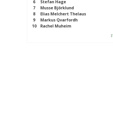
6
Stefan Hage
7
Musse Björklund
8
Elias Melchert Thelaus
9
Markus Qvarfordh
10
Rachel Muheim
F