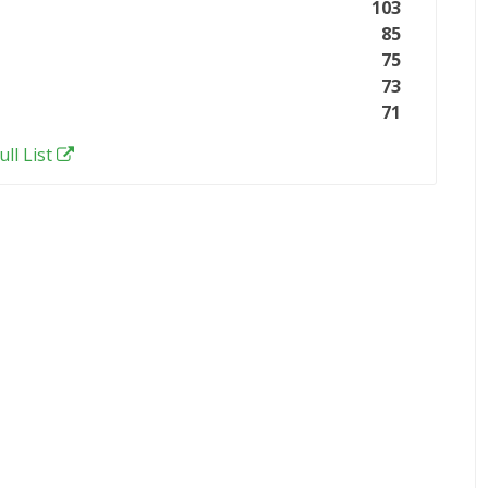
103
85
75
73
71
ull List