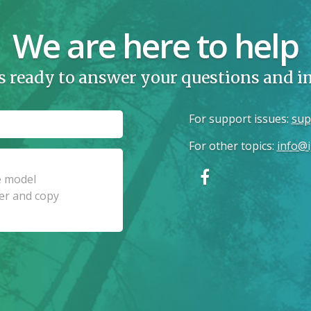
We are here to help
s ready to answer your questions and 
For support issues
:
sup
For other topics
:
info@i