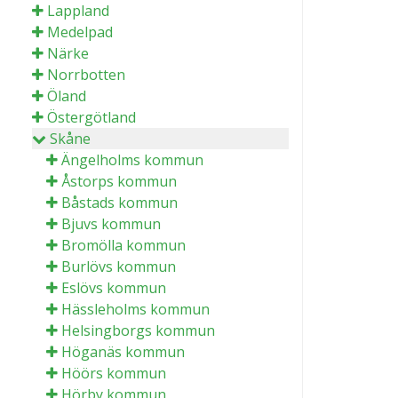
Lappland
Medelpad
Närke
Norrbotten
Öland
Östergötland
Skåne
Ängelholms kommun
Åstorps kommun
Båstads kommun
Bjuvs kommun
Bromölla kommun
Burlövs kommun
Eslövs kommun
Hässleholms kommun
Helsingborgs kommun
Höganäs kommun
Höörs kommun
Hörby kommun