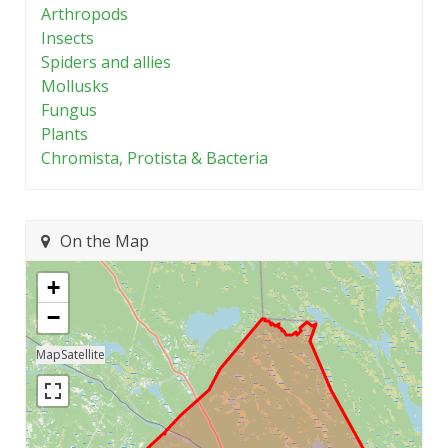
Arthropods
Insects
Spiders and allies
Mollusks
Fungus
Plants
Chromista, Protista & Bacteria
On the Map
+
−