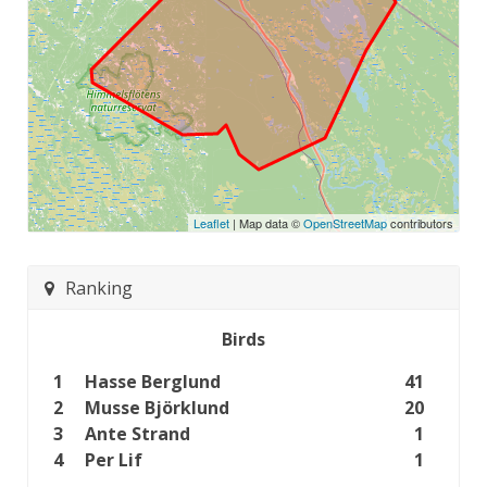
Leaflet
| Map data ©
OpenStreetMap
contributors
Ranking
Birds
1
Hasse Berglund
41
2
Musse Björklund
20
3
Ante Strand
1
4
Per Lif
1