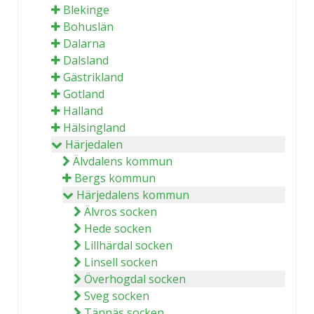
Blekinge
Bohuslän
Dalarna
Dalsland
Gästrikland
Gotland
Halland
Hälsingland
Härjedalen
Älvdalens kommun
Bergs kommun
Härjedalens kommun
Älvros socken
Hede socken
Lillhärdal socken
Linsell socken
Överhogdal socken
Sveg socken
Tännäs socken