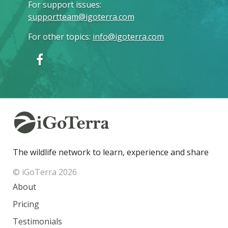
For support issues
:
supportteam@igoterra.com
For other topics
:
info@igoterra.com
The wildlife network to learn, experience and share
© iGoTerra 2026
About
Pricing
Testimonials