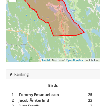
Leaflet
| Map data ©
OpenStreetMap
contributors
Ranking
Birds
1
Tommy Emanuelsson
25
2
Jacob Ämterlind
23