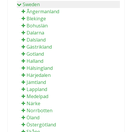
Sweden
Ångermanland
Blekinge
Bohuslän
Dalarna
Dalsland
Gästrikland
Gotland
Halland
Hälsingland
Härjedalen
Jämtland
Lappland
Medelpad
Närke
Norrbotten
Öland
Östergötland
Skåne