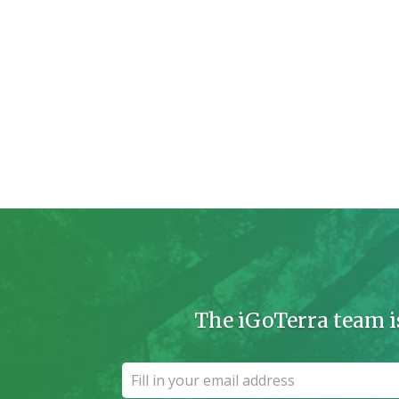
The iGoTerra team i