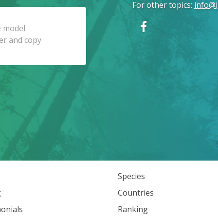
For other topics
:
info@i
Species
g
Countries
onials
Ranking