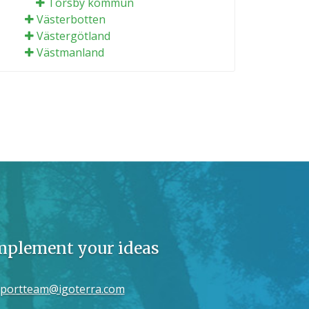
Torsby kommun
Västerbotten
Västergötland
Västmanland
implement your ideas
portteam@igoterra.com