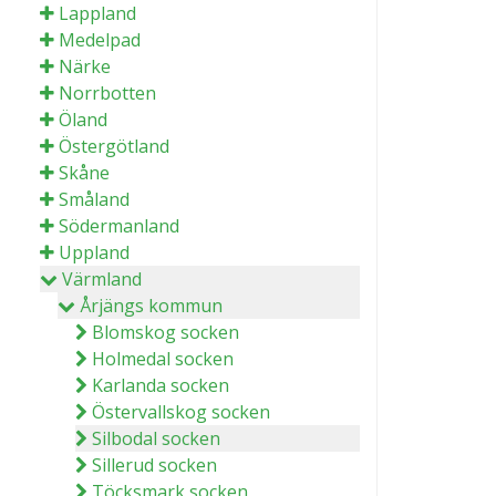
Lappland
Medelpad
Närke
Norrbotten
Öland
Östergötland
Skåne
Småland
Södermanland
Uppland
Värmland
Årjängs kommun
Blomskog socken
Holmedal socken
Karlanda socken
Östervallskog socken
Silbodal socken
Sillerud socken
Töcksmark socken