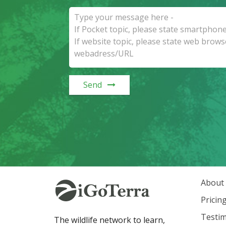
Send
About
Pricin
Testim
The wildlife network to learn,