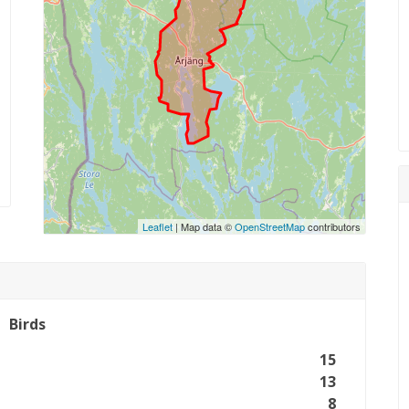
Leaflet
| Map data ©
OpenStreetMap
contributors
Birds
15
13
8