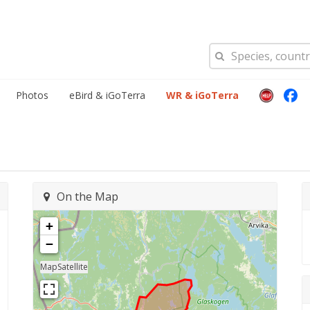
Photos
eBird & iGoTerra
WR & iGoTerra
On the Map
+
−