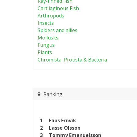
Ray-finned Fish
Cartilaginous Fish
Arthropods
Insects
Spiders and allies
Mollusks
Fungus
Plants
Chromista, Protista & Bacteria
Ranking
1
Elias Ernvik
2
Lasse Olsson
3
Tommy Emanuelsson