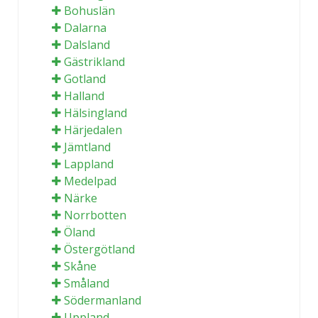
Bohuslän
Dalarna
Dalsland
Gästrikland
Gotland
Halland
Hälsingland
Härjedalen
Jämtland
Lappland
Medelpad
Närke
Norrbotten
Öland
Östergötland
Skåne
Småland
Södermanland
Uppland