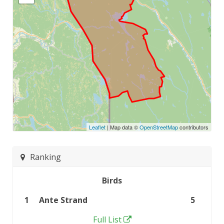
Leaflet
| Map data ©
OpenStreetMap
contributors
Ranking
Birds
1
Ante Strand
5
Full List