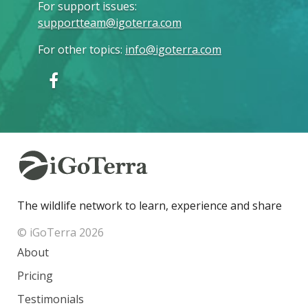
For support issues
:
supportteam@igoterra.com
For other topics
:
info@igoterra.com
The wildlife network to learn, experience and share
© iGoTerra 2026
About
Pricing
Testimonials