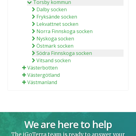
Torsby kommun
Dalby socken
Fryksände socken
Lekvattnet socken
Norra Finnskoga socken
Nyskoga socken
Östmark socken
Södra Finnskoga socken
Vitsand socken
Västerbotten
Västergötland
Västmanland
We are here to help
The iGoTerra team is ready to answer your