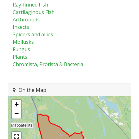
Ray-finned Fish
Cartilaginous Fish
Arthropods
Insects
Spiders and allies
Mollusks
Fungus
Plants
Chromista, Protista & Bacteria
On the Map
+
−