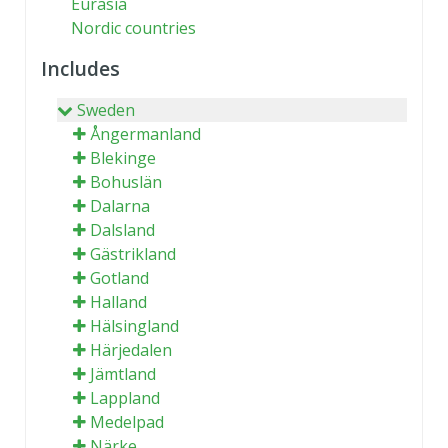
Eurasia
Nordic countries
Includes
Sweden
Ångermanland
Blekinge
Bohuslän
Dalarna
Dalsland
Gästrikland
Gotland
Halland
Hälsingland
Härjedalen
Jämtland
Lappland
Medelpad
Närke