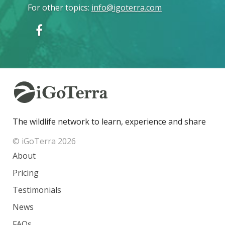
For other topics
:
info@igoterra.com
The wildlife network to learn, experience and share
© iGoTerra 2026
About
Pricing
Testimonials
News
FAQs