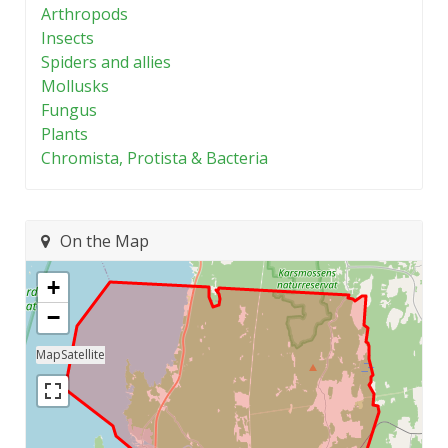
Arthropods
Insects
Spiders and allies
Mollusks
Fungus
Plants
Chromista, Protista & Bacteria
On the Map
+
−