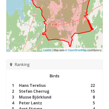
Leaflet
| Map data ©
OpenStreetMap
contributors
Ranking
Birds
1
Hans Terelius
22
2
Stefan Cherrug
15
3
Musse Björklund
8
4
Peter Lantz
5
5
Arnt Stavne
4