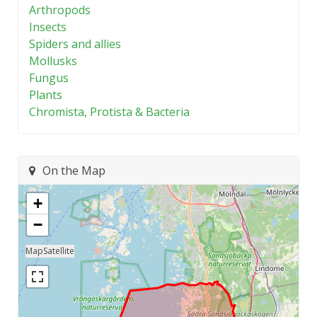
Arthropods
Insects
Spiders and allies
Mollusks
Fungus
Plants
Chromista, Protista & Bacteria
On the Map
+
−