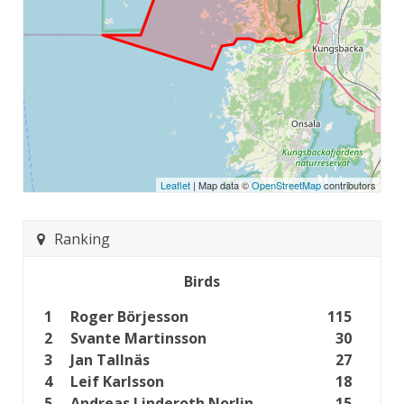
Leaflet
| Map data ©
OpenStreetMap
contributors
Ranking
Birds
1
Roger Börjesson
115
2
Svante Martinsson
30
3
Jan Tallnäs
27
4
Leif Karlsson
18
5
Andreas Linderoth Norlin
15