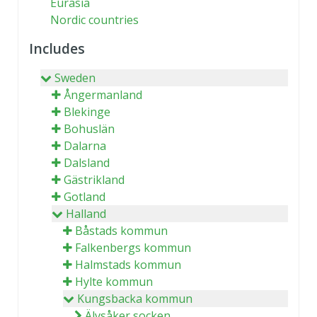
Eurasia
Nordic countries
Includes
Sweden
Ångermanland
Blekinge
Bohuslän
Dalarna
Dalsland
Gästrikland
Gotland
Halland
Båstads kommun
Falkenbergs kommun
Halmstads kommun
Hylte kommun
Kungsbacka kommun
Älvsåker socken