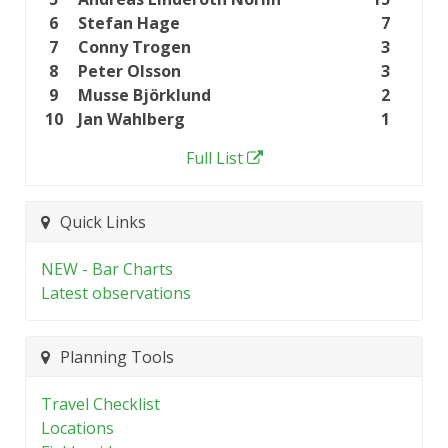
6
Stefan Hage
7
7
Conny Trogen
3
8
Peter Olsson
3
9
Musse Björklund
2
10
Jan Wahlberg
1
Full List
Quick Links
NEW - Bar Charts
Latest observations
Planning Tools
Travel Checklist
Locations