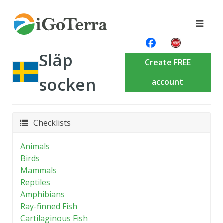
Släp
Create FREE
socken
account
Checklists
Animals
Birds
Mammals
Reptiles
Amphibians
Ray-finned Fish
Cartilaginous Fish