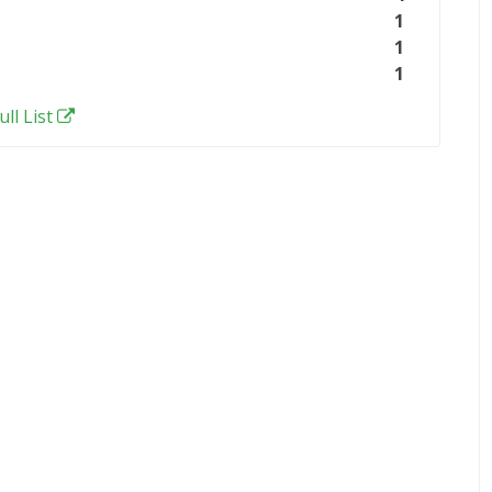
1
1
1
ull List