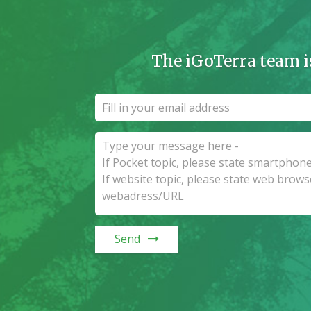
The iGoTerra team i
Send