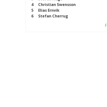
4
Christian Swensson
5
Elias Ernvik
6
Stefan Cherrug
F