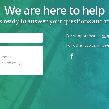
We are here to help
s ready to answer your questions and 
For support issues
:
sup
For other topics
:
info@i