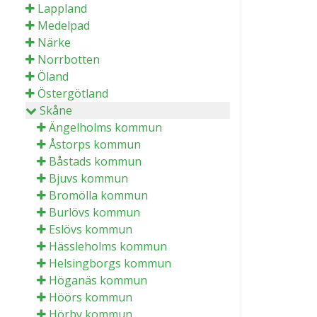
Lappland
Medelpad
Närke
Norrbotten
Öland
Östergötland
Skåne
Ängelholms kommun
Åstorps kommun
Båstads kommun
Bjuvs kommun
Bromölla kommun
Burlövs kommun
Eslövs kommun
Hässleholms kommun
Helsingborgs kommun
Höganäs kommun
Höörs kommun
Hörby kommun