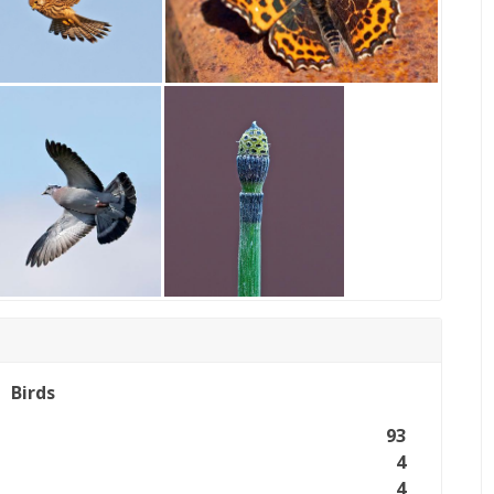
Birds
93
4
4