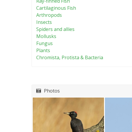
Ray-finned Fish
Cartilaginous Fish
Arthropods
Insects
Spiders and allies
Mollusks
Fungus
Plants
Chromista, Protista & Bacteria
Photos