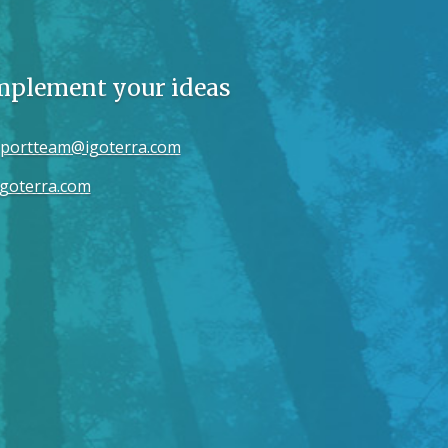
implement your ideas
portteam@igoterra.com
goterra.com