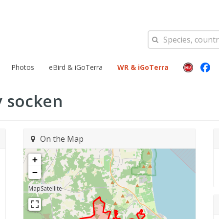
Photos
eBird & iGoTerra
WR & iGoTerra
 socken
On the Map
+
−