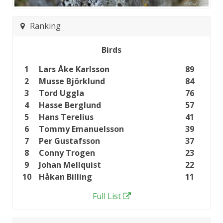
Ranking
Birds
1
Lars Åke Karlsson
89
2
Musse Björklund
84
3
Tord Uggla
76
4
Hasse Berglund
57
5
Hans Terelius
41
6
Tommy Emanuelsson
39
7
Per Gustafsson
37
8
Conny Trogen
23
9
Johan Mellquist
22
10
Håkan Billing
11
Full List