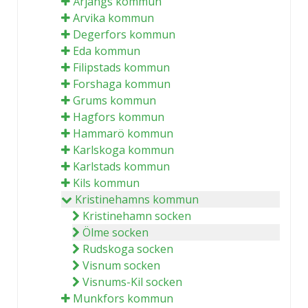
Årjängs kommun
Arvika kommun
Degerfors kommun
Eda kommun
Filipstads kommun
Forshaga kommun
Grums kommun
Hagfors kommun
Hammarö kommun
Karlskoga kommun
Karlstads kommun
Kils kommun
Kristinehamns kommun
Kristinehamn socken
Ölme socken
Rudskoga socken
Visnum socken
Visnums-Kil socken
Munkfors kommun