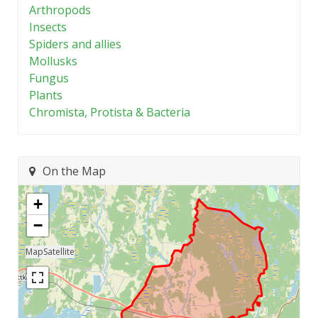
Arthropods
Insects
Spiders and allies
Mollusks
Fungus
Plants
Chromista, Protista & Bacteria
On the Map
+
−