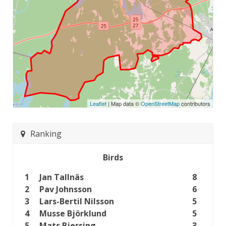
Leaflet
| Map data ©
OpenStreetMap
contributors
Ranking
Birds
1
Jan Tallnäs
8
2
Pav Johnsson
6
3
Lars-Bertil Nilsson
5
4
Musse Björklund
5
5
Mats Bjersing
3