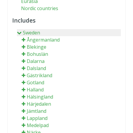
Eurasia
Nordic countries
Includes
Sweden
Ångermanland
Blekinge
Bohuslän
Dalarna
Dalsland
Gästrikland
Gotland
Halland
Hälsingland
Härjedalen
Jämtland
Lappland
Medelpad
Närke