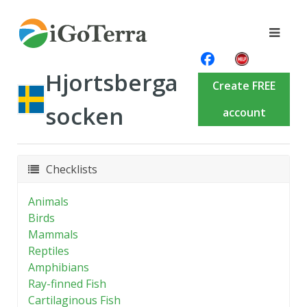
Hjortsberga
Create FREE
socken
account
Checklists
Animals
Birds
Mammals
Reptiles
Amphibians
Ray-finned Fish
Cartilaginous Fish