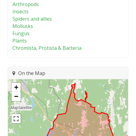
Arthropods
Insects
Spiders and allies
Mollusks
Fungus
Plants
Chromista, Protista & Bacteria
On the Map
+
−