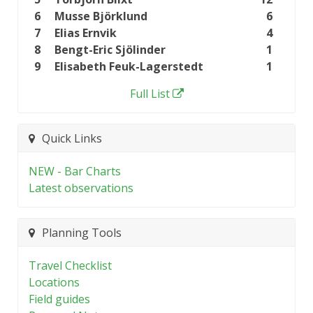
6
Musse Björklund
6
7
Elias Ernvik
4
8
Bengt-Eric Sjölinder
1
9
Elisabeth Feuk-Lagerstedt
1
Full List
Quick Links
NEW - Bar Charts
Latest observations
Planning Tools
Travel Checklist
Locations
Field guides