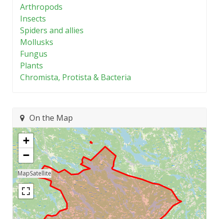
Arthropods
Insects
Spiders and allies
Mollusks
Fungus
Plants
Chromista, Protista & Bacteria
On the Map
+
−