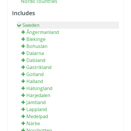
Nordic countries
Includes
Sweden
Ångermanland
Blekinge
Bohuslän
Dalarna
Dalsland
Gästrikland
Gotland
Halland
Hälsingland
Härjedalen
Jämtland
Lappland
Medelpad
Närke
Norrbotten