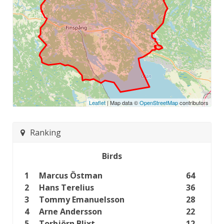
Leaflet
| Map data ©
OpenStreetMap
contributors
Ranking
Birds
1
Marcus Östman
64
2
Hans Terelius
36
3
Tommy Emanuelsson
28
4
Arne Andersson
22
5
Torbjörn Blixt
12