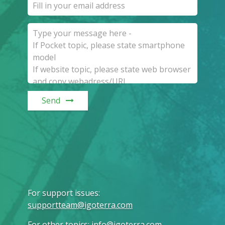
Send
For support issues
:
supportteam@igoterra.com
For other topics
:
info@igoterra.com