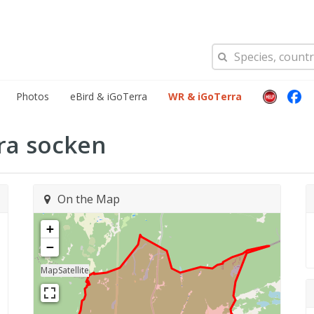
Photos
eBird & iGoTerra
WR & iGoTerra
ra socken
On the Map
+
−