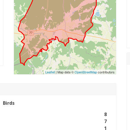
Leaflet
| Map data ©
OpenStreetMap
contributors
Birds
8
7
1