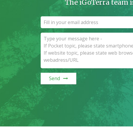
The iGoTerra team i
Send