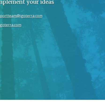
implement your ideas
portteam@igoterra.com
goterra.com