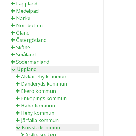
Lappland
Medelpad
Närke
Norrbotten
Öland
Östergötland
Skåne
Småland
Södermanland
Uppland
Älvkarleby kommun
Danderyds kommun
Ekerö kommun
Enköpings kommun
Håbo kommun
Heby kommun
Järfälla kommun
Knivsta kommun
Alsike socken