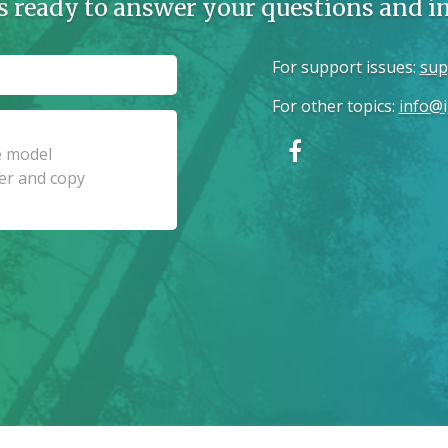
s ready to answer your questions and 
For support issues
:
sup
For other topics
:
info@i