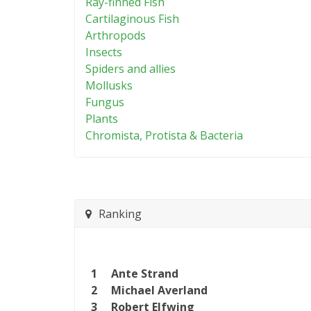
Ray-finned Fish
Cartilaginous Fish
Arthropods
Insects
Spiders and allies
Mollusks
Fungus
Plants
Chromista, Protista & Bacteria
Ranking
1
Ante Strand
2
Michael Averland
3
Robert Elfwing