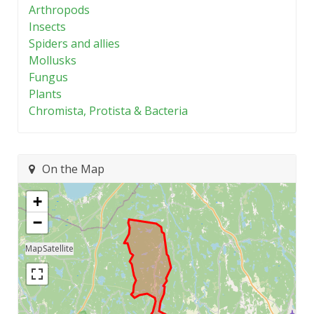
Arthropods
Insects
Spiders and allies
Mollusks
Fungus
Plants
Chromista, Protista & Bacteria
On the Map
+
−