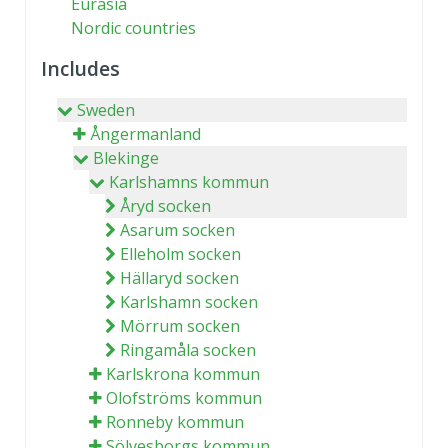
Eurasia
Nordic countries
Includes
Sweden
Ångermanland
Blekinge
Karlshamns kommun
Åryd socken
Asarum socken
Elleholm socken
Hällaryd socken
Karlshamn socken
Mörrum socken
Ringamåla socken
Karlskrona kommun
Olofströms kommun
Ronneby kommun
Sölvesborgs kommun