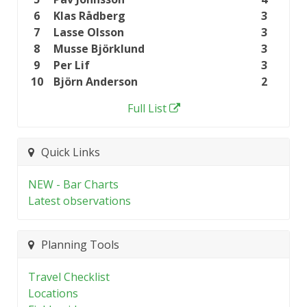
6
Klas Rådberg
3
7
Lasse Olsson
3
8
Musse Björklund
3
9
Per Lif
3
10
Björn Anderson
2
Full List
Quick Links
NEW - Bar Charts
Latest observations
Planning Tools
Travel Checklist
Locations