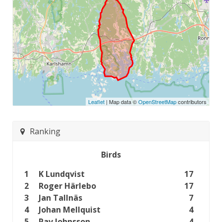
Leaflet
| Map data ©
OpenStreetMap
contributors
Ranking
Birds
1
K Lundqvist
17
2
Roger Härlebo
17
3
Jan Tallnäs
7
4
Johan Mellquist
4
5
Pav Johnsson
4