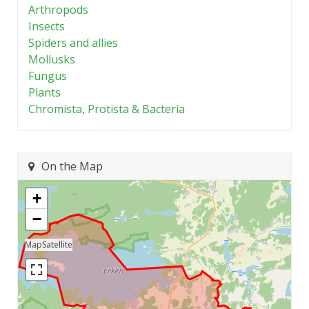
Arthropods
Insects
Spiders and allies
Mollusks
Fungus
Plants
Chromista, Protista & Bacteria
On the Map
+
−