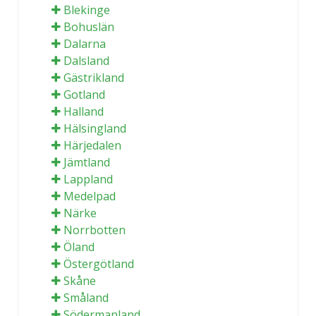
Blekinge
Bohuslän
Dalarna
Dalsland
Gästrikland
Gotland
Halland
Hälsingland
Härjedalen
Jämtland
Lappland
Medelpad
Närke
Norrbotten
Öland
Östergötland
Skåne
Småland
Södermanland