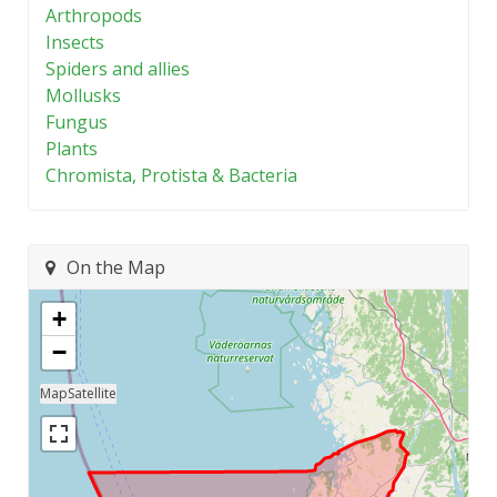
Arthropods
Insects
Spiders and allies
Mollusks
Fungus
Plants
Chromista, Protista & Bacteria
On the Map
+
−