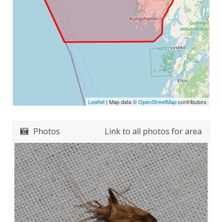
Leaflet
| Map data ©
OpenStreetMap
contributors
Photos
Link to all photos for area