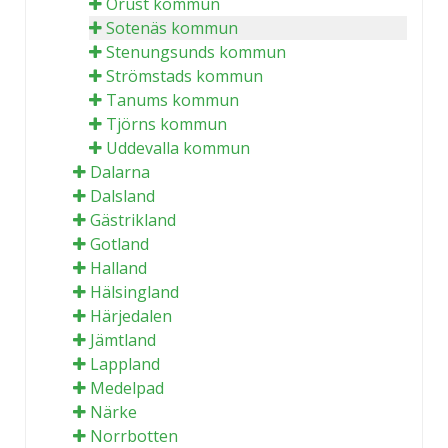
Orust kommun
Sotenäs kommun
Stenungsunds kommun
Strömstads kommun
Tanums kommun
Tjörns kommun
Uddevalla kommun
Dalarna
Dalsland
Gästrikland
Gotland
Halland
Hälsingland
Härjedalen
Jämtland
Lappland
Medelpad
Närke
Norrbotten