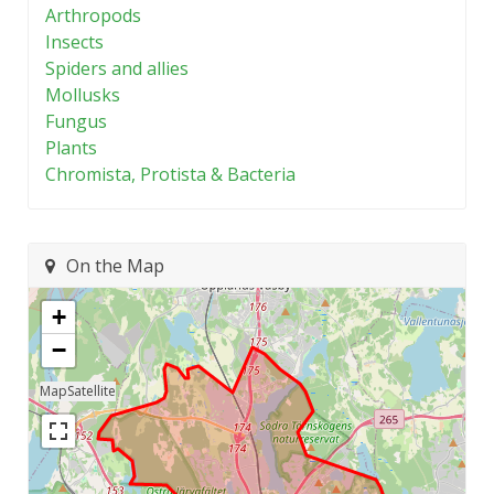
Arthropods
Insects
Spiders and allies
Mollusks
Fungus
Plants
Chromista, Protista & Bacteria
On the Map
+
−