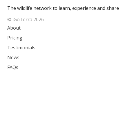
The wildlife network to learn, experience and share
© iGoTerra 2026
About
Pricing
Testimonials
News
FAQs
Contact
Species
Countries
Ranking
Photos
Terms of Service