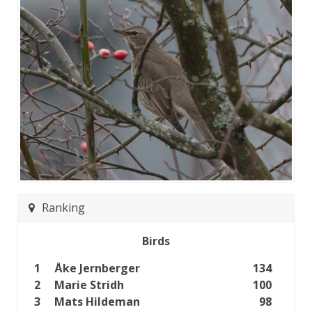
Ranking
Birds
1
Åke Jernberger
134
2
Marie Stridh
100
3
Mats Hildeman
98