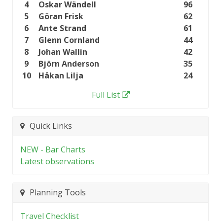
4
Oskar Wändell
96
5
Göran Frisk
62
6
Ante Strand
61
7
Glenn Cornland
44
8
Johan Wallin
42
9
Björn Anderson
35
10
Håkan Lilja
24
Full List
Quick Links
NEW - Bar Charts
Latest observations
Planning Tools
Travel Checklist